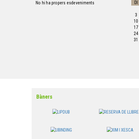
Dl
No hi ha propers esdeveniments
3
10
17
24
31
Bàners