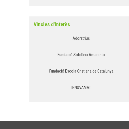
Vincles d'interès
Adoratrius
Fundació Solidària Amaranta
Fundació Escola Cristiana de Catalunya
INNOVAMAT