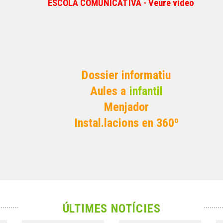
ESCOLA COMUNICATIVA -
Veure vídeo
Dossier informatiu
A
ules a
infantil
M
enjador
Instal.lacions en 360º
ÚLTIMES NOTÍCIES