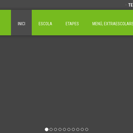
·
TE
INICI
ESCOLA
ETAPES
MENÚ, EXTRAESCOLARS 