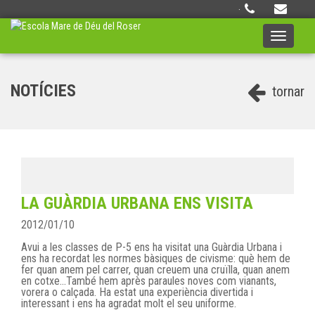
·
Toggle
navigati
NOTÍCIES
tornar
LA GUÀRDIA URBANA ENS VISITA
2012/01/10
Avui a les classes de P-5 ens ha visitat una Guàrdia Urbana i
ens ha recordat les normes bàsiques de civisme: què hem de
fer quan anem pel carrer, quan creuem una cruïlla, quan anem
en cotxe...També hem après paraules noves com vianants,
vorera o calçada. Ha estat una experiència divertida i
interessant i ens ha agradat molt el seu uniforme.