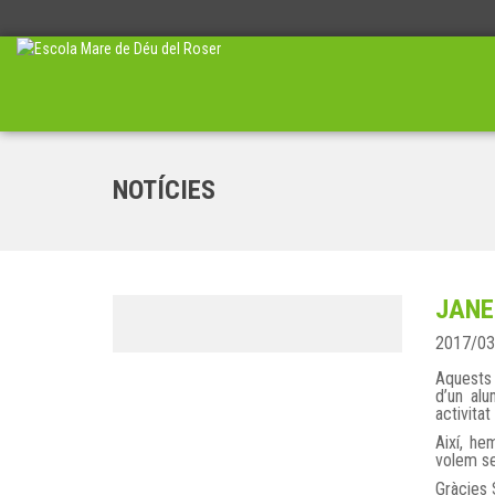
NOTÍCIES
JANE
2017/03
Aquests 
d’un alu
activita
Així, he
volem se
Gràcies 