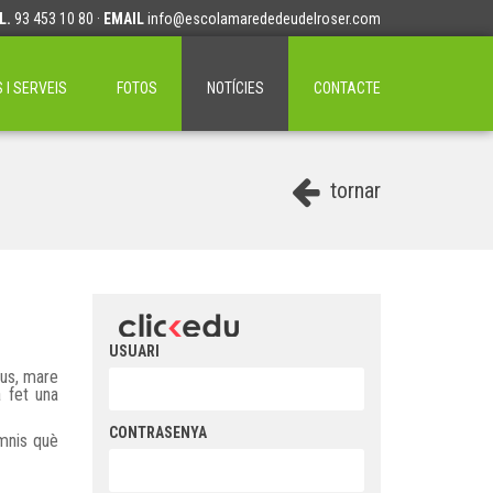
L.
93 453 10 80 ·
EMAIL
info@escolamarededeudelroser.com
I SERVEIS
FOTOS
NOTÍCIES
CONTACTE
tornar
USUARI
aus, mare
a fet una
CONTRASENYA
omnis què