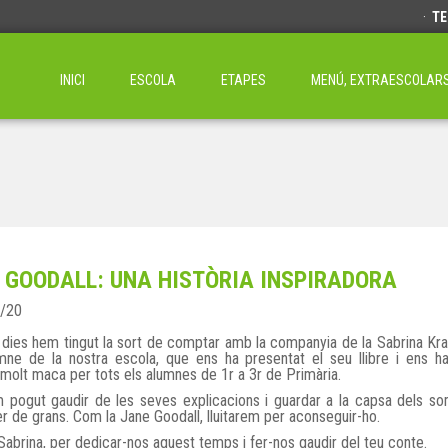
·
TE
INICI
ESCOLA
ETAPES
MENÚ, EXTRAESCOLARS 
 GOODALL: UNA HISTÒRIA INSPIRADORA
/20
dies hem tingut la sort de comptar amb la companyia de la Sabrina Kr
mne de la nostra escola, que ens ha presentat el seu llibre i ens h
t molt maca per tots els alumnes de 1r a 3r de Primària.
m pogut gaudir de les seves explicacions i guardar a la capsa dels s
r de grans. Com la Jane Goodall, lluitarem per aconseguir-ho.
Sabrina, per dedicar-nos aquest temps i fer-nos gaudir del teu conte.