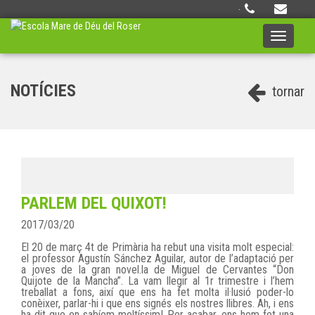
·
Toggle
navigati
NOTÍCIES
tornar
PARLEM DEL QUIXOT!
2017/03/20
El 20 de març 4t de Primària ha rebut una visita molt especial:
el professor Agustín Sánchez Aguilar, autor de l’adaptació per
a joves de la gran novel.la de Miguel de Cervantes “Don
Quijote de la Mancha”. La vam llegir al 1r trimestre i l’hem
treballat a fons, així que ens ha fet molta il·lusió poder-lo
conèixer, parlar-hi i que ens signés els nostres llibres. Ah, i ens
ha dit que en sabíem moltíssim! Per acabar, ens hem fet una